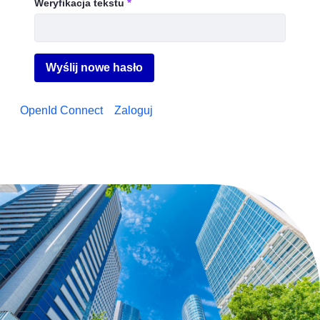
Weryfikacja tekstu
wymagane
Wyślij nowe hasło
OpenId Connect
Zaloguj