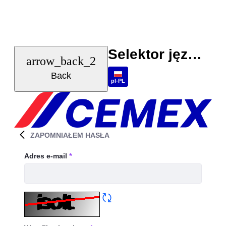
Skip to Main Content
Selektor języka
arrow_back_2
Back
pl-PL
ZAPOMNIAŁEM HASŁA
Zapomniałem hasła
Adres e-mail
wymagane
Odśwież CAPTCHA